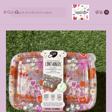
@pinkbycamilaruiztagle @camila_pinky_skull
0
Inicio
Contenedores Be Mine BPA Free 20pcs