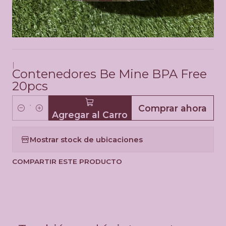
|
Contenedores Be Mine BPA Free
20pcs
Comprar ahora
Agregar al Carro
C
a
Mostrar stock de ubicaciones
n
t
COMPARTIR ESTE PRODUCTO
i
d
a
d