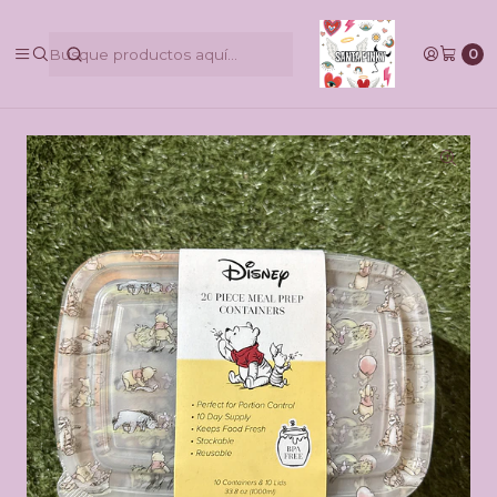
@pinkbycamilaruiztagle @camila_pinky_skull
0
Inicio
Contenedores Disney BPA Free 20pcs