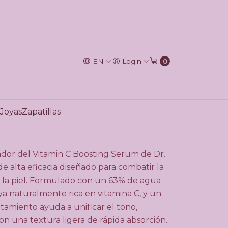
% Vitamina C
EN
Login
0
to Cart
Buy now
Joyas
Zapatillas
ions
dor del Vitamin C Boosting Serum de Dr.
 alta eficacia diseñado para combatir la
 la piel. Formulado con un 63% de agua
ya naturalmente rica en vitamina C, y un
atamiento ayuda a unificar el tono,
on una textura ligera de rápida absorción.