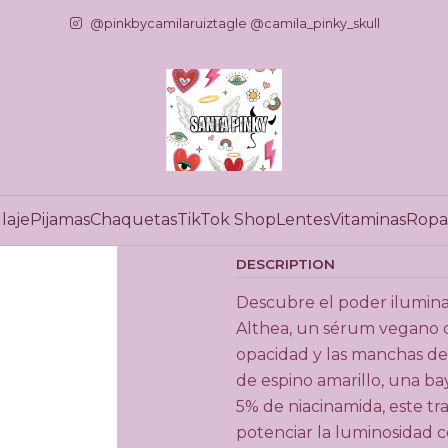
Home
TikTok Shop
Dr Althea 63% Vitamina C
@pinkbycamilaruiztagle @camila_pinky_skull
|
Dr Althea 63
Add 
Q
u
laje
Pijamas
Chaquetas
TikTok Shop
Lentes
Vitaminas
Ropa
Show stock from locat
a
n
DESCRIPTION
t
i
Descubre el poder ilumina
t
Althea, un sérum vegano de
y
opacidad y las manchas de
de espino amarillo, una ba
5% de niacinamida, este tr
potenciar la luminosidad c