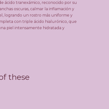
e ácido tranexámico, reconocido por su
nchas oscuras, calmar la inflamación y
iel, logrando un rostro más uniforme y
mpleta con triple ácido hialurónico, que
na piel intensamente hidratada y
of these
MEDICUBE
$42.990 CL