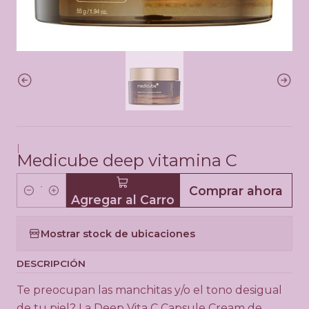
|
Medicube deep vitamina C
Comprar ahora
Agregar al Carro
C
a
Mostrar stock de ubicaciones
n
t
DESCRIPCIÓN
i
d
Te preocupan las manchitas y/o el tono desigual
a
de tu piel? La Deep Vita C Capsule Cream de