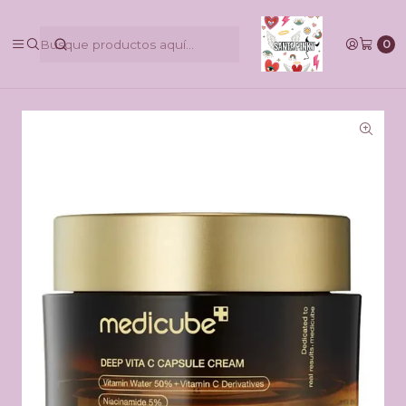
@pinkbycamilaruiztagle @camila_pinky_skull
0
Inicio
TikTok Shop
Medicube deep vitamina C