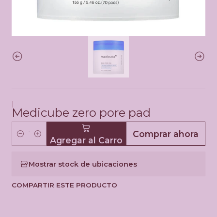
|
Medicube zero pore pad
Comprar ahora
Agregar al Carro
C
a
Mostrar stock de ubicaciones
n
t
COMPARTIR ESTE PRODUCTO
i
d
a