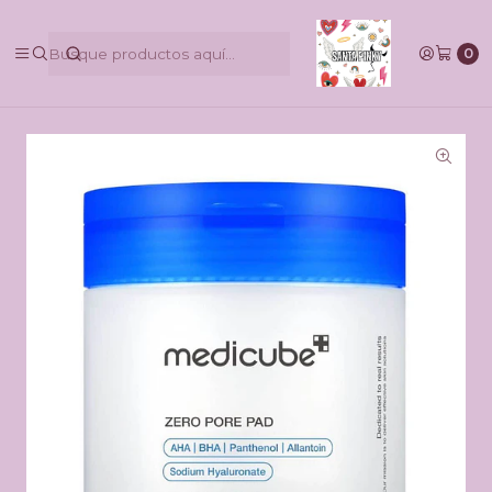
@pinkbycamilaruiztagle @camila_pinky_skull
0
Inicio
TikTok Shop
Medicube zero pore pad